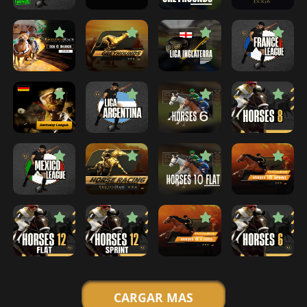
JUGAR AHOR
JUGAR AHOR
JUGAR AHOR
JUGAR AHOR
A
A
A
A
JUGAR AHOR
JUGAR AHOR
JUGAR AHOR
JUGAR AHOR
A
A
A
A
JUGAR AHOR
JUGAR AHOR
JUGAR AHOR
JUGAR AHOR
A
A
A
A
JUGAR AHOR
JUGAR AHOR
JUGAR AHOR
JUGAR AHOR
A
A
A
A
CARGAR MAS