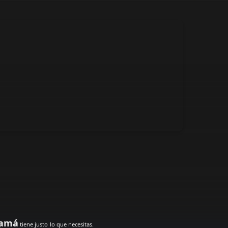
namá
tiene justo lo que necesitas.