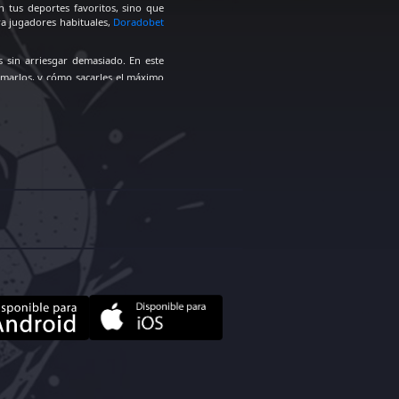
n tus deportes favoritos, sino que
ra jugadores habituales,
Doradobet
 sin arriesgar demasiado. En este
amarlos, y cómo sacarles el máximo
rar su experiencia de juego. Estos
minados juegos de casino o eventos
uso si eres nuevo, los bonos están
ede duplicar tu primer depósito,
irá aprovechar cada oportunidad y
er tu primer depósito, recibirás un
 da libertad para explorar distintas