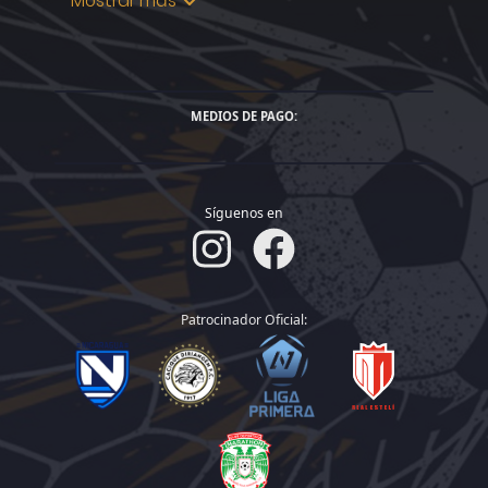
Mostrar más
con el
juego responsable Doradobet
es fundamental:
queremos que cada apuesta que realices, ya sea en
apuestas deportivas
o en nuestro
casino online
, sea
segura, controlada y disfrutable.
En este blog te contamos cómo apostar de forma
responsable, qué herramientas ponemos a tu disposición
MEDIOS DE PAGO:
para protegerte, consejos prácticos para mantener el
control, y toda la información que necesitas para disfrutar
de un
juego seguro
en Doradobet Panamá.
¿Qué es el juego responsable?
Síguenos en
El
juego responsable
no es solo una recomendación, es una
forma de apostar con conciencia y control. Significa
entender que las apuestas son para divertirse, no para
generar ingresos ni resolver problemas financieros. Se trata
de mantener un equilibrio entre entretenimiento y
responsabilidad, evitando que el juego afecte tu vida
Patrocinador Oficial:
personal, laboral o económica.
En Doradobet promovemos un enfoque en el que cada
usuario pueda disfrutar de
apuestas deportivas
y juegos
de casino de manera controlada, con herramientas y
políticas diseñadas para proteger tu experiencia.
El concepto de
juego seguro
está directamente relacionado:
es apostar con límites claros, con conocimiento de tus
hábitos y respetando tus posibilidades económicas. Apostar
de manera responsable te permite disfrutar de la emoción