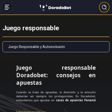
Juego responsable
Juego Responsable y Autoexclusión
Juego responsable
Doradobet: consejos en
apuestas
Cuando se trata de apuestas, la diversión y la emoción
deberían ser siempre los protagonistas. En Doradobet,
entendemos que apostar en
casas de apuestas Panamá
debe ser una experiencia entretenida, sin poner en riesgo tu
tranquilidad ni tus finanzas. Por eso, nuestro compromiso