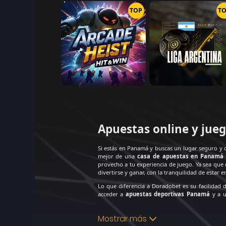
TOP
T
Argentina Leagu
Arcade Heist
E
JUGAR AHORA
JUGAR AHORA
Apuestas online y jue
Si estás en Panamá y buscas un lugar seguro y 
mejor de una
casa de apuestas en Panamá
provecho a tu experiencia de juego. Ya sea que 
divertirse y ganar, con la tranquilidad de estar
Lo que diferencia a Doradobet es su facilidad
acceder a
apuestas deportivas Panamá
y a u
computadora. En este artículo exploraremos to
para comenzar a disfrutar de tus apuestas desd
Mostrar más
¿Qué es Doradobet?