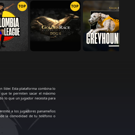
TOP
TOP
TOP
ia League
Dog 6
Dog 6 H.odds
 AHORA
JUGAR AHORA
JUGAR AHORA
 líder. Esta plataforma combina lo
s que te permiten sacar el máximo
odo lo que un jugador necesita para
 permite a los jugadores panameños
sde la comodidad de tu teléfono o
gos disponibles y cómo registrarte