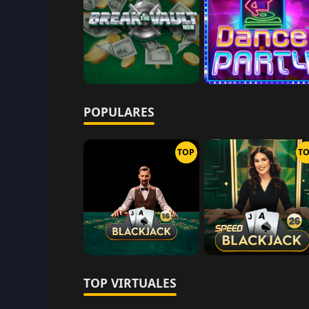
 Break The Vault
 Dance Party
 Now
JUGAR AHORA
JUGAR AHORA
POPULARES
TOP
T
 Blackjack 16 (gr
 Speed Blackjack
Een Studio)
 26
JUGAR AHORA
JUGAR AHORA
TOP VIRTUALES