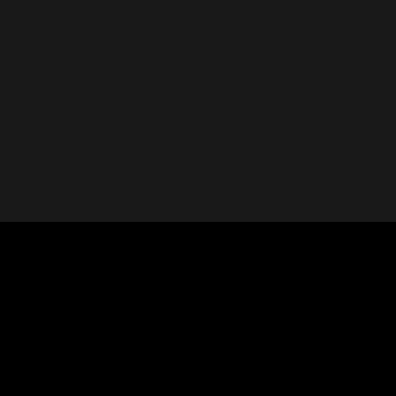
MEDIOS DE PAGO: